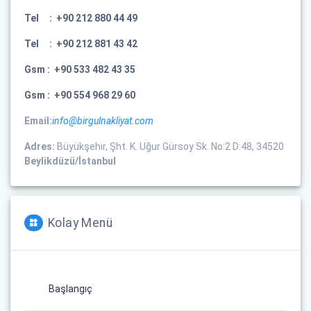
Tel :
+90 212 880 44 49
Tel :
+90 212 881 43 42
Gsm :
+90 533 482 43 35
Gsm :
+90 554 968 29 60
Email:
info@birgulnakliyat.com
Adres:
Büyükşehir, Şht. K. Uğur Gürsoy Sk. No:2 D:48, 34520
Beylikdüzü/İstanbul
Kolay Menü
Başlangıç